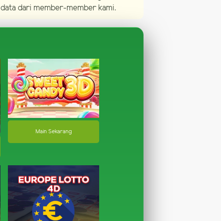
an data dari member-member kami.
Main Sekarang