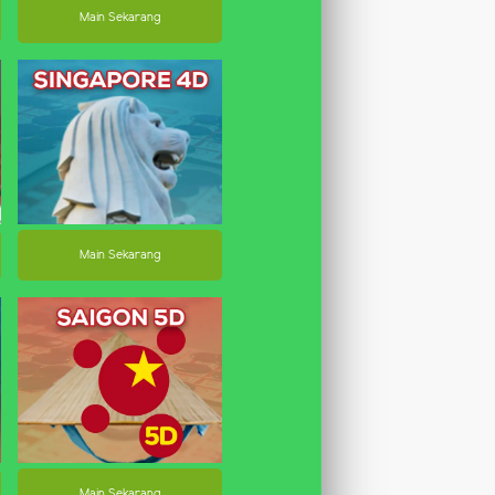
Main Sekarang
Main Sekarang
Main Sekarang