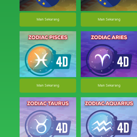
Main Sekarang
Main Sekarang
Main Sekarang
Main Sekarang