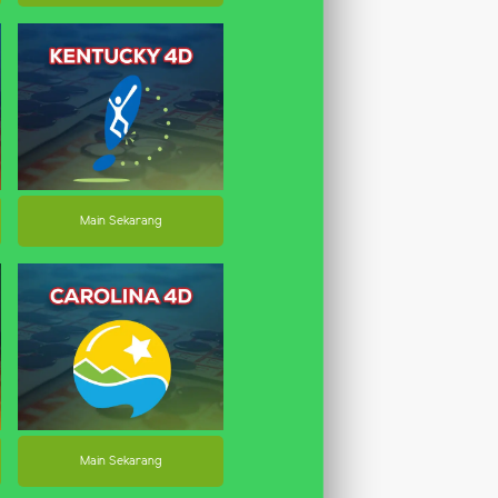
Main Sekarang
Main Sekarang