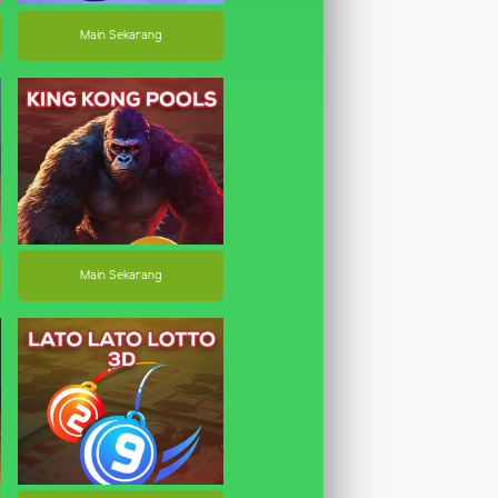
Main Sekarang
Main Sekarang